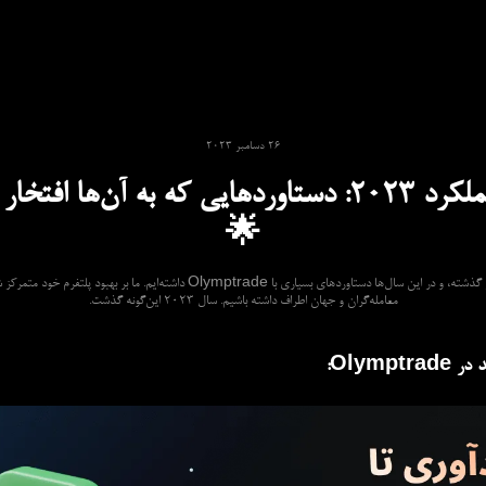
26 دسامبر 2023
بررسی عملکرد 2023: دستاوردهایی که به آن‌ها افت
🌟
9 سال از ورود ما به بازار گذشته، و در این سال‌ها دستاوردهای بسیاری با Olymptrade داشته‌ایم. ما
معامله‌گران و جهان اطراف داشته باشیم. سال 2023 این‌گونه گذشت.
Olymp: