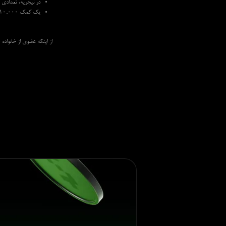
در نیجریه، تعدادی پنکه، ی
یک کمک 10,000 دلاری از طریق بنیاد امداد بشردوستانه IHH جهت کمک به زلزله‌زدگان ترکیه و سوریه ارسال شد.
از اینکه عضوی از خانواده Olymptrade هستید سپاسگزاریم! به سلامتی یک سال 2024 شگفت‌انگیز در کنار هم 🥂🌟