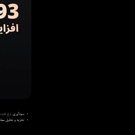
سودآوری.
نرخ عایدی را به یک ماکسیمم 93 درصدی ر
تجزیه و تحلیل معام