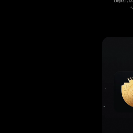
شاخص‌های جدید، مثل Cricket’23 در هندوستان و نیز Mekong Commerce ، Aromatic Thai و Digital